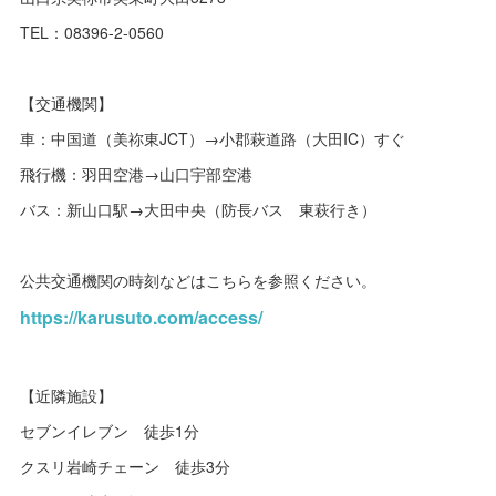
TEL：08396-2-0560
【交通機関】
車：中国道（美祢東JCT）→小郡萩道路（大田IC）すぐ
飛行機：羽田空港→山口宇部空港
バス：新山口駅→大田中央（防長バス 東萩行き）
公共交通機関の時刻などはこちらを参照ください。
https://karusuto.com/access/
【近隣施設】
セブンイレブン 徒歩1分
クスリ岩崎チェーン 徒歩3分